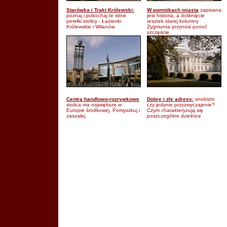
Starówka i Trakt Królewski:
W pomnikach miasta
zapisana
poznaj i pokochaj te istne
jest historia, a dotknięcie
perełki stolicy - Łazienki
resztek starej kolumny
Królewskie i Wilanów.
Zygmunta przynosi ponoć
szczęście.
Centra handlowo-rozrywkowe
Dobre i złe adresy:
snobizm
stolica ma największe w
czy jedynie przyzwyczajenie?
Europie środkowej. Pomyszkuj i
Czym charakteryzują się
zaszalej.
poszczególne dzielnice.