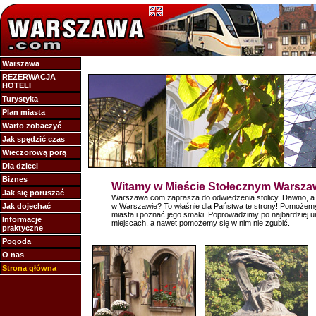
Warszawa
REZERWACJA
HOTELI
Turystyka
Plan miasta
Warto zobaczyć
Jak spędzić czas
Wieczorową porą
Dla dzieci
Biznes
Witamy w Mieście Stołecznym Warsza
Jak się poruszać
Warszawa.com zaprasza do odwiedzenia stolicy. Dawno, a 
Jak dojechać
w Warszawie? To właśnie dla Państwa te strony! Pomożemy 
miasta i poznać jego smaki. Poprowadzimy po najbardziej u
Informacje
miejscach, a nawet pomożemy się w nim nie zgubić.
praktyczne
Pogoda
O nas
Strona główna