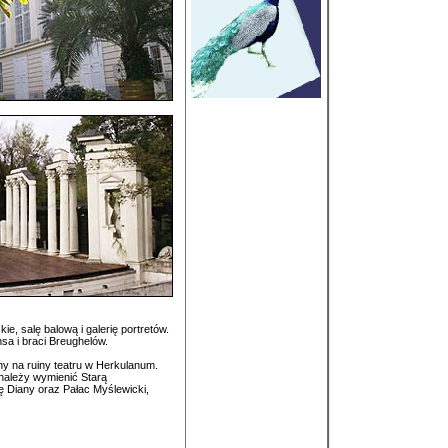
e, salę balową i galerię portretów.
sa i braci Breughelów.
y na ruiny teatru w Herkulanum.
należy wymienić Starą
ę Diany oraz Pałac Myślewicki,