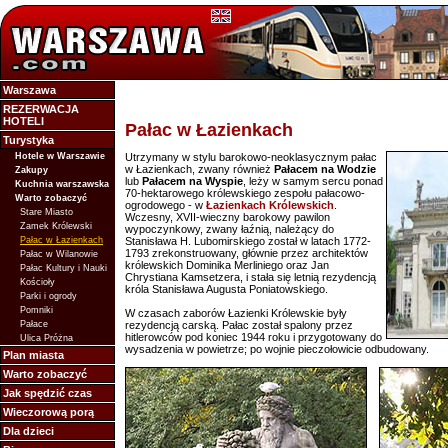
Warszawa
REZERWACJA
HOTELI
Pałac w Łazienkach
Turystyka
Hotele w Warszawie
Utrzymany w stylu barokowo-neoklasycznym pałac
w Łazienkach, zwany również
Pałacem na Wodzie
Zakupy
lub
Pałacem na Wyspie
, leży w samym sercu ponad
Kuchnia warszawska
70-hektarowego królewskiego zespołu pałacowo-
Warto zobaczyć
ogrodowego - w
Łazienkach Królewskich
.
Stare Miasto
Wczesny, XVII-wieczny barokowy pawilon
Zamek Królewski
wypoczynkowy, zwany łaźnią, należący do
Pałac w Łazienkach
Stanisława H. Lubomirskiego został w latach 1772-
1793 zrekonstruowany, głównie przez architektów
Pałac w Wilanowie
królewskich Dominika Merliniego oraz Jan
Pałac Kultury i Nauki
Chrystiana Kamsetzera, i stała się letnią rezydencją
Kościoły
króla Stanisława Augusta Poniatowskiego.
Parki i ogrody
Pomniki
W czasach zaborów Łazienki Królewskie były
Pałace
rezydencją carską. Pałac został spalony przez
hitlerowców pod koniec 1944 roku i przygotowany do
Ulica Próżna
wysadzenia w powietrze; po wojnie pieczołowicie odbudowany.
Plan miasta
Warto zobaczyć
Jak spędzić czas
Wieczorową porą
Dla dzieci