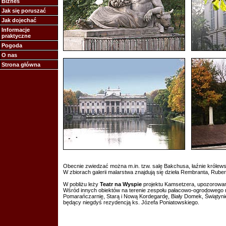
Biznes
Jak się poruszać
Jak dojechać
Informacje
praktyczne
Pogoda
O nas
Strona główna
Obecnie zwiedzać można m.in. tzw. salę Bakchusa, łaźnie królewski
W zbiorach galerii malarstwa znajdują się dzieła Rembranta, Ruben
W pobliżu leży
Teatr na Wyspie
projektu Kamsetzera, upozorowan
Wśród innych obiektów na terenie zespołu pałacowo-ogrodowego 
Pomarańczarnię, Starą i Nową Kordegardę, Biały Domek, Świątyni
będący niegdyś rezydencją ks. Józefa Poniatowskiego.