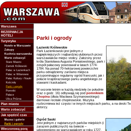
Warszawa
REZERWACJA
HOTELI
Parki i ogrody
Turystyka
Hotele w Warszawie
Łazienki Królewskie
Zakupy
Park Łazienkowski jest jednym z
Kuchnia warszawska
najpiękniejszych i najbardziej ulubionych przez
warszawiaków miejsc stolicy. Założony przez
Warto zobaczyć
króla Stanisława Augusta Poniatowskiego, park i
Stare Miasto
zespół pałacowy powstawał w latach 1774-
Zamek Królewski
1784. Na ponad 70-hektarowej powierzchni
Pałac w Łazienkach
parku odnajdziemy zarówno miejsca
Pałac w Wilanowie
przypominające regularny ogród francuski, jak i
Pałac Kultury i Nauki
połacie krajobrazowego parku angielskiego ze
stawami i kaskadami.
Kościoły
Parki i ogrody
W sezonie letnim w każdą niedzielę (w południe
Pomniki
oraz o godz. 16) odbywają się pod
pomnikiem
Pałace
Chopina
(dłuta Wacława Szymanowskiego)
Ulica Próżna
darmowe recitale chopinowskie. Muzyka
rozbrzmiewa też często i w innych miejscach parku, a na deski T
Plan miasta
aktorzy.
Warto zobaczyć
Jak spędzić czas
Ogród Saski
Muzea i galerie
Jest jednym z najstarszych parków miejskich (i
Parki i ogrody
zarazem publicznych) na świecie –
Wieczorową porą
udostępniono go warszawiakom w roku 1727.