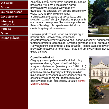
Założony został przez króla Augusta II Sasa na
Dla dzieci
przełomie XVII i XVIII wieku jako ogród
Biznes
przypałacowy, otrzymał wówczas styl
francuski. Na angielski styl ogrodu zmieniono w
Jak się poruszać
wieku XIX. W 1944 roku elementy
Jak dojechać
architektoniczne parku zostały zniszczone
skutkiem działań zbrojnych podczas powstania
Informacje
oraz wysadzenia przez Niemców w powietrze
praktyczne
Pałacu Saskiego. Przepadła również duża
część bogatego drzewostanu.
Pogoda
O nas
Po wojnie park został – choć na mniejszej już
powierzchni – odtworzony, ustawiono
Strona główna
odrestaurowane rzeźby alegoryczne i zegar słoneczny, odbudowa
fontannę projektu Marconiego. Swojego dawnego uroku i przepychu
Na wschodnim jego brzegu, z pozostałości Pałacu Saskiego utwo
przy którym stoi warta honorowa, i przy którym kwiaty mają zwycz
głowy państw.
Ogród Krasińskich
Ciągnący się od pałacu Krasińskich do ulicy
generała Andersa, Ogród Krasińskich jest
starym, zabytkowym (założonym w 1767 roku)
parkiem, w którym zachowało się wiele rzadkich
gatunków drzew. Ogród jest kolejnym miłym
miejscem na przechadzkę czy odpoczynek. W
ogrodzie znajdują się też: rabata kwiatowa,
oczko wodne oraz plac zabaw, a także
pomnik
Monte Cassino
.