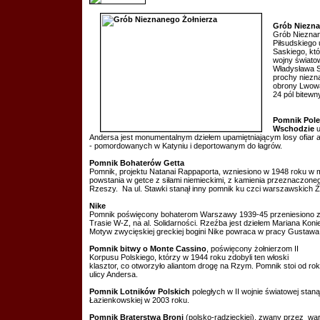
Grób Niezna
Grób Nieznan
Piłsudskiego
Saskiego, któ
wojny światow
Władysława S
prochy niezn
obrony Lwowa
24 pól bitewn
Pomnik Pol
Wschodzie
u
Andersa jest monumentalnym dziełem upamiętniającym losy ofiar a
- pomordowanych w Katyniu i deportowanym do łagrów.
Pomnik Bohaterów Getta
Pomnik, projektu Natanai Rappaporta, wzniesiono w 1948 roku w 
powstania w getce z siłami niemieckimi, z kamienia przeznaczoneg
Rzeszy. Na ul. Stawki stanął inny pomnik ku czci warszawskich 
Nike
Pomnik poświęcony bohaterom Warszawy 1939-45 przeniesiono z 
Trasie W-Z, na al. Solidarności. Rzeźba jest dziełem Mariana Kon
Motyw zwycięskiej greckiej bogini Nike powraca w pracy Gustawa 
Pomnik bitwy o Monte Cassino
, poświęcony żołnierzom II
Korpusu Polskiego, którzy w 1944 roku zdobyli ten włoski
klasztor, co otworzyło aliantom drogę na Rzym. Pomnik stoi od ro
ulicy Andersa.
Pomnik Lotników Polskich
poległych w II wojnie światowej stan
Łazienkowskiej w 2003 roku.
Pomnik Braterstwa Broni
(polsko-radzieckiej), zwany przez w