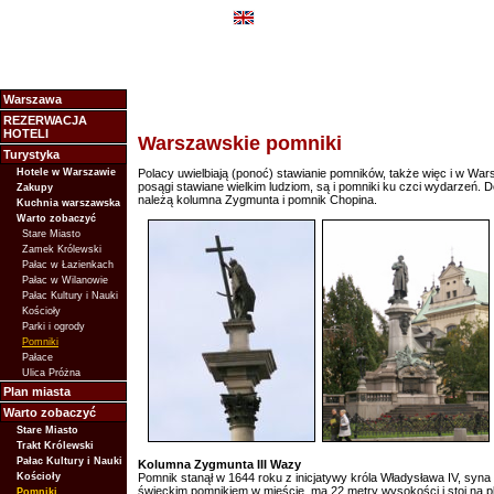
Warszawa
REZERWACJA
HOTELI
Warszawskie pomniki
Turystyka
Hotele w Warszawie
Polacy uwielbiają (ponoć) stawianie pomników, także więc i w Wars
posągi stawiane wielkim ludziom, są i pomniki ku czci wydarzeń.
Zakupy
należą kolumna Zygmunta i pomnik Chopina.
Kuchnia warszawska
Warto zobaczyć
Stare Miasto
Zamek Królewski
Pałac w Łazienkach
Pałac w Wilanowie
Pałac Kultury i Nauki
Kościoły
Parki i ogrody
Pomniki
Pałace
Ulica Próżna
Plan miasta
Warto zobaczyć
Stare Miasto
Trakt Królewski
Pałac Kultury i Nauki
Kolumna Zygmunta III Wazy
Kościoły
Pomnik stanął w 1644 roku z inicjatywy króla Władysława IV, syna
świeckim pomnikiem w mieście, ma 22 metry wysokości i stoi n
Pomniki