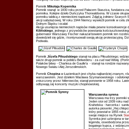
Pomnik
Mikołaja
Kopernika
Pomnik stanął w 1830 roku przed Pałacem Staszica, fundatora za
pomnika. Kolejne dzieło Duńczyka Thorwaldsena. W czasie okupacj
pomniku tablicą z niemieckimi napisami. Zdjął ją żołnierz Szarych
akcji sabotażowej. W roku 1944 Niemcy wywieźli pomnik w celu zł
Dolnym Śląsku i ocalał.
Akcja usunięcia niemieckich napisów miała pewne konsekwencje 
Kilińskiego
, jednego z przywódców powstania kościuszkowskieg
gubernator Warszawy Fischer nakazał bowiem pomnik ten rozebra
dowiedzieli się gdzie, i kontynuowali swoją akcję protestacyjną. D
Podwalu.
Pomnik
Józefa Piłsudskiego
stanął na placu Piłsudskiego; wdzi
także drugi pomnik w pobliżu Belwederu - za
cud nad Wisłą.
(Pomni
Polaków bitwy - Charlesa de Gaulle'a - stanął na rondzie nazwan
Nowego
Ś
wiatu i Alej Jerozolimskich.
Pomnik
Chopina
w Łazienkach jest chyba najbardziej znanym, ró
warszawskim. Jest dziełem Wacława Szymanowskiego i odsłonięty
zniszczony przez hitlerowców, stanął ponownie w 1958 roku. Late
odbywają się koncerty muzyki chopinowskiej.
Warszawska syrena
Warszawa ma trzy pomniki s
Jeden stoi od 1939 roku nad
Krahelska - harcerka i sani
autorka piosenki „Hej chłopc
który powstał w 1855 roku, 
swoje miejsce na Rynek
Sta
Syrenka jest uzbrojona w tar
legenda, oswobodzona przez
bogatego kupca, z wdzięczn