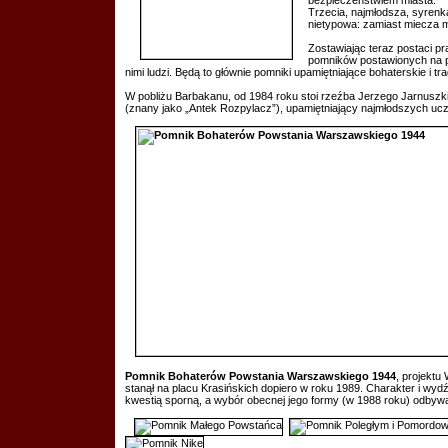
bezpieczeństwiem miasta.
Trzecia, najmłodsza, syrenka
nietypowa: zamiast miecza m
Zostawiając teraz postaci p
pomników postawionych na 
nimi ludzi. Będą to głównie pomniki upamiętniające bohaterskie i trag
W pobliżu Barbakanu, od 1984 roku stoi rzeźba Jerzego Jarnusz
(znany jako „Antek Rozpylacz”), upamiętniający najmłodszych u
Pomnik Bohaterów Powstania Warszawskiego 1944
, projekt
stanął na placu Krasińskich dopiero w roku 1989. Charakter i wyd
kwestią sporną, a wybór obecnej jego formy (w 1988 roku) odbywa