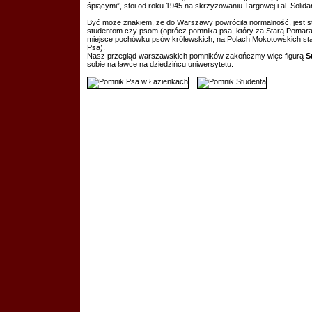
śpiącymi”, stoi od roku 1945 na skrzyżowaniu Targowej i al. Solid
Być może znakiem, że do Warszawy powróciła normalność, jest st
studentom czy psom (oprócz pomnika psa, który za Starą Pomara
miejsce pochówku psów królewskich, na Polach Mokotowskich sta
Psa).
Nasz przegląd warszawskich pomników zakończmy więc figurą
S
sobie na ławce na dziedzińcu uniwersytetu.