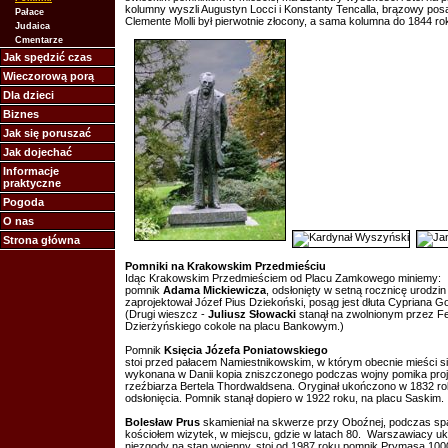
kolumny wyszli Augustyn Locci i Konstanty Tencalla, brązowy pos
Pałace
Clemente Molli był pierwotnie złocony, a sama kolumna do 1844 ro
Judaica
Cmentarze
Jak spędzić czas
Wieczorową porą
Dla dzieci
Biznes
Jak się poruszać
Jak dojechać
Informacje
praktyczne
Pogoda
O nas
Strona główna
Pomniki na Krakowskim Przedmieściu
Idąc Krakowskim Przedmieściem od Placu Zamkowego miniemy:
pomnik
Adama Mickiewicza
,
odsłonięty w setną rocznicę urodzi
zaprojektował Józef Pius Dziekoński, posąg jest dłuta Cypriana G
(Drugi wieszcz -
Juliusz Słowacki
stanął na zwolnionym przez Fe
Dzierżyńskiego cokole na placu Bankowym.)
Pomnik
Księcia Józefa Poniatowskiego
stoi przed pałacem Namiestnikowskim, w którym obecnie mieści się
wykonana w Danii kopia zniszczonego podczas wojny pomika pro
rzeźbiarza Bertela Thordwaldsena. Oryginał ukończono w 1832 roku
odsłonięcia. Pomnik stanął dopiero w 1922 roku, na placu Saskim.
Bolesław Prus
skamieniał
na skwerze przy Oboźnej, podczas spa
kościołem wizytek, w miejscu, gdzie w latach 80. Warszawiacy uk
niezgody na stan wojenny, stoi od 1987 roku pomnik Prymasa 100