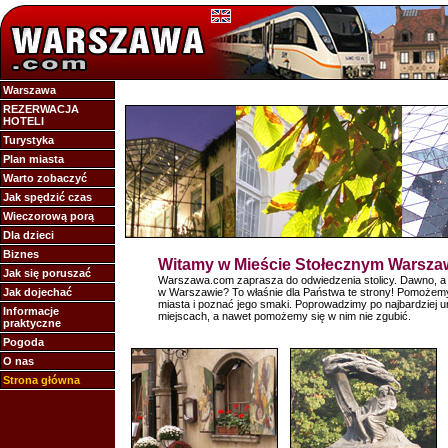
Warszawa
REZERWACJA
HOTELI
Turystyka
Plan miasta
Warto zobaczyć
Jak spędzić czas
Wieczorową porą
Dla dzieci
Biznes
Witamy w Mieście Stołecznym Warsza
Jak się poruszać
Warszawa.com zaprasza do odwiedzenia stolicy. Dawno, a 
Jak dojechać
w Warszawie? To właśnie dla Państwa te strony! Pomożemy 
miasta i poznać jego smaki. Poprowadzimy po najbardziej u
Informacje
miejscach, a nawet pomożemy się w nim nie zgubić.
praktyczne
Pogoda
O nas
Strona główna