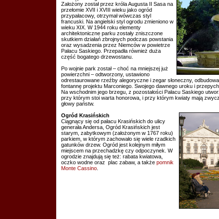
Założony został przez króla Augusta II Sasa na
przełomie XVII i XVIII wieku jako ogród
przypałacowy, otrzymał wówczas styl
francuski. Na angielski styl ogrodu zmieniono w
wieku XIX. W 1944 roku elementy
architektoniczne parku zostały zniszczone
skutkiem działań zbrojnych podczas powstania
oraz wysadzenia przez Niemców w powietrze
Pałacu Saskiego. Przepadła również duża
część bogatego drzewostanu.
Po wojnie park został – choć na mniejszej już
powierzchni – odtworzony, ustawiono
odrestaurowane rzeźby alegoryczne i zegar słoneczny, odbudowa
fontannę projektu Marconiego. Swojego dawnego uroku i przepychu
Na wschodnim jego brzegu, z pozostałości Pałacu Saskiego utwo
przy którym stoi warta honorowa, i przy którym kwiaty mają zwycz
głowy państw.
Ogród Krasińskich
Ciągnący się od pałacu Krasińskich do ulicy
generała Andersa, Ogród Krasińskich jest
starym, zabytkowym (założonym w 1767 roku)
parkiem, w którym zachowało się wiele rzadkich
gatunków drzew. Ogród jest kolejnym miłym
miejscem na przechadzkę czy odpoczynek. W
ogrodzie znajdują się też: rabata kwiatowa,
oczko wodne oraz plac zabaw, a także
pomnik
Monte Cassino
.