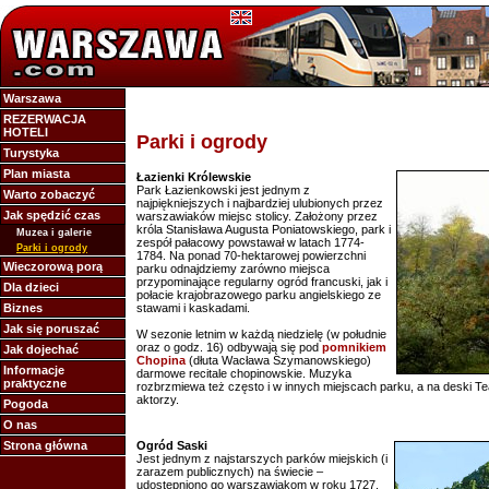
Warszawa
REZERWACJA
HOTELI
Parki i ogrody
Turystyka
Plan miasta
Łazienki Królewskie
Park Łazienkowski jest jednym z
Warto zobaczyć
najpiękniejszych i najbardziej ulubionych przez
Jak spędzić czas
warszawiaków miejsc stolicy. Założony przez
króla Stanisława Augusta Poniatowskiego, park i
Muzea i galerie
zespół pałacowy powstawał w latach 1774-
Parki i ogrody
1784. Na ponad 70-hektarowej powierzchni
Wieczorową porą
parku odnajdziemy zarówno miejsca
przypominające regularny ogród francuski, jak i
Dla dzieci
połacie krajobrazowego parku angielskiego ze
Biznes
stawami i kaskadami.
Jak się poruszać
W sezonie letnim w każdą niedzielę (w południe
oraz o godz. 16) odbywają się pod
pomnikiem
Jak dojechać
Chopina
(dłuta Wacława Szymanowskiego)
Informacje
darmowe recitale chopinowskie. Muzyka
praktyczne
rozbrzmiewa też często i w innych miejscach parku, a na deski T
aktorzy.
Pogoda
O nas
Strona główna
Ogród Saski
Jest jednym z najstarszych parków miejskich (i
zarazem publicznych) na świecie –
udostępniono go warszawiakom w roku 1727.